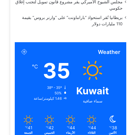
مجلس الشيوخ الأميركي يقر مشروع قانون تمويل لتجنب إغلاق
حكومي
بريطانيا تُقر استحواذ “باراماونت” على “وارنر بروس” بقيمة
110 مليارات دولار
Weather
35
℃
Kuwait
38º - 35º
50%
1.46 كيلومتر/ساعة
سماء صافية
41
42
44
44
38
℃
℃
℃
℃
℃
الأثنين
الثلاثاء
الأربعاء
الخميس
الجمعة