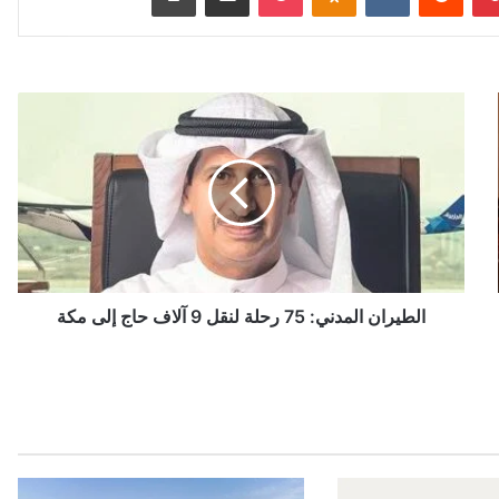
ا
ل
ط
ي
ر
ا
ن
ا
ل
م
الطيران المدني: 75 رحلة لنقل 9 آلاف حاج إلى مكة
د
ن
ي
:
7
5
ر