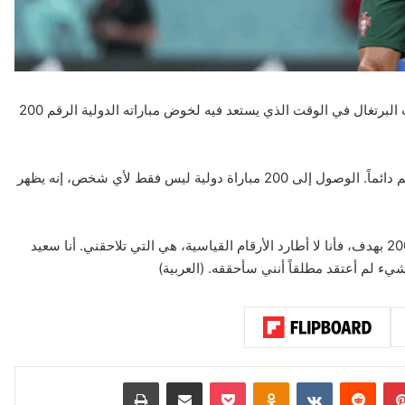
أكّد النجم كريستيانو رونالدو أنه لن يتخلّى أبداً عن اللعب مع منتخب البرتغال في الوقت الذي يستعد فيه لخوض مباراته الدولية الرقم 200
وقال: لن أتخلى عن المجيء إلى هنا مع المنتخب البرتغالي لأنه حلم دائماً. الوصول إلى 200 مباراة دولية ليس فقط لأي شخص، إنه يظهر
وأضاف رونالدو: سيكون من الرائع أن أتوّج مباراتي الدولية الرقم 200 بهدف، فأنا لا أطارد الأرقام القياسية، هي التي تلاحقني. أنا سعيد
ء لم أعتقد مطلقاً أنني سأحققه. (العربية)
بينتيريست
‏Reddit
‏VKontakte
Odnoklassniki
‫Pocket
مشاركة عبر البريد
طباعة