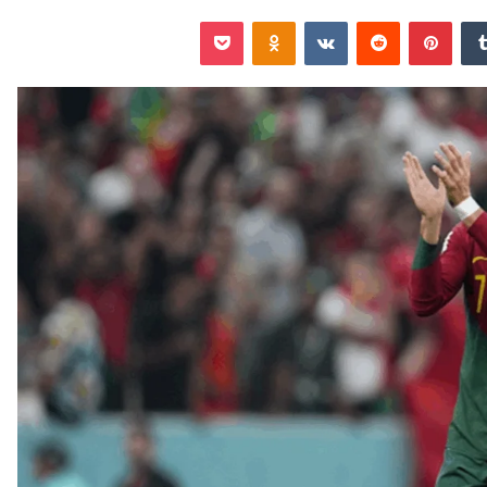
‏Tumblr
بينتيريست
‏Reddit
‏VKontakte
Odnoklassniki
‫Pocket