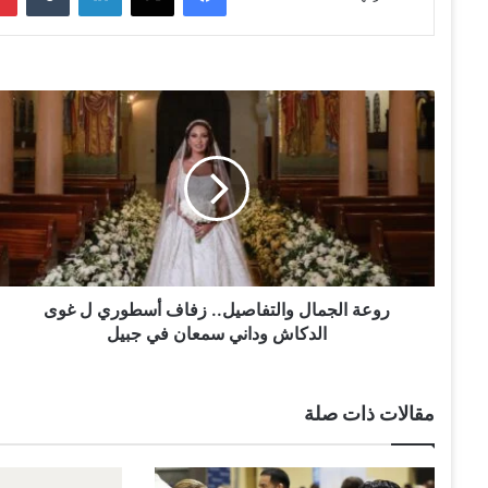
ر
و
ع
ة
ا
ل
ج
م
ا
ل
روعة الجمال والتفاصيل.. زفاف أسطوري ل غوى
و
الدكاش وداني سمعان في جبيل
ا
ل
ت
مقالات ذات صلة
ف
ا
ص