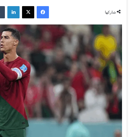
فيسبوك
‫X
لينكدإن
شاركها