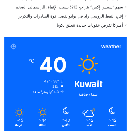
سهم “سبيس إكس” يتراجع 13% بسبب الإنفاق الرأسمالي الضخم
إنتاج النفط الروسي زاد في يوليو بفضل قوة الصادرات والتكرير
أميركا تفرض عقوبات جديدة تتعلق بكوبا
Weather
40
℃
Kuwait
42º - 38º
21%
4.3 كيلومتر/ساعة
سماء صافية
45
44
40
42
42
℃
℃
℃
℃
℃
السبت
الأحد
الأثنين
الثلاثاء
الأربعاء