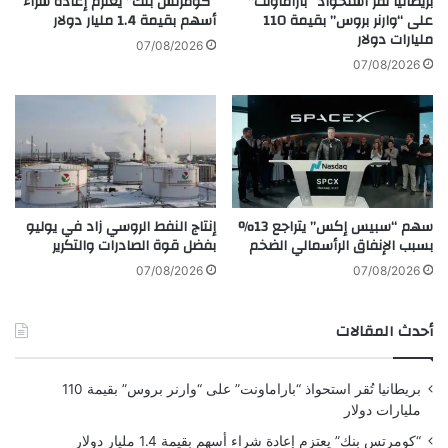
بريطانيا تُقر استحواذ “باراماونت”
“كومرتس بنك” يعتزم إعادة شراء
3
على “وارنر بروس” بقيمة 110
أسهم بقيمة 1.4 مليار دولار
ا
مليارات دولار
أ
ك
07/08/2026
ش
ت
07/08/2026
ه
ن
ر
ا
م
ا
ن
ل
2
ع
0
س
2
ك
سهم “سبيس إكس” يتراجع 13%
إنتاج النفط الروسي زاد في يوليو
3
ر
بسبب الإنفاق الرأسمالي الضخم
بفضل قوة الصادرات والتكرير
ي
ة
07/08/2026
07/08/2026
م
ع
أحدث المقالات
ا
ل
ك
بريطانيا تُقر استحواذ “باراماونت” على “وارنر بروس” بقيمة 110
و
مليارات دولار
ي
ت
“كومرتس بنك” يعتزم إعادة شراء أسهم بقيمة 1.4 مليار دولار