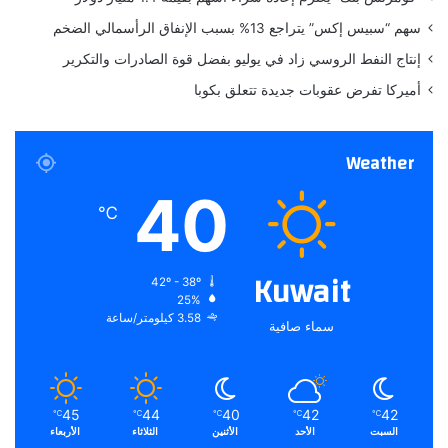
سهم “سبيس إكس” يتراجع 13% بسبب الإنفاق الرأسمالي الضخم
إنتاج النفط الروسي زاد في يوليو بفضل قوة الصادرات والتكرير
أميركا تفرض عقوبات جديدة تتعلق بكوبا
Weather
40
℃
Kuwait
42º - 38º
25%
3.58 كيلومتر/ساعة
سماء صافية
45
44
40
42
42
℃
℃
℃
℃
℃
السبت
الأحد
الأثنين
الثلاثاء
الأربعاء