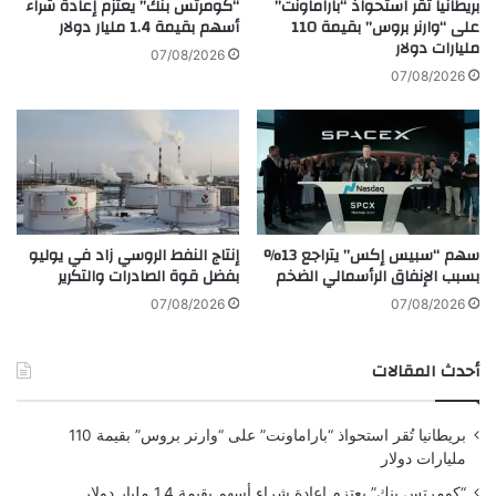
بريطانيا تُقر استحواذ “باراماونت”
“كومرتس بنك” يعتزم إعادة شراء
ة
على “وارنر بروس” بقيمة 110
أسهم بقيمة 1.4 مليار دولار
"
مليارات دولار
إ
ي
07/08/2026
ل
خ
A post shared by Universal Jets LTD (@universaljets.ltd)
07/08/2026
ى
د
ا
م
ل
ا
ك
ل
و
م
ي
ن
ت
ط
سهم “سبيس إكس” يتراجع 13%
إنتاج النفط الروسي زاد في يوليو
ق
بسبب الإنفاق الرأسمالي الضخم
بفضل قوة الصادرات والتكرير
ة
07/08/2026
07/08/2026
أحدث المقالات
بريطانيا تُقر استحواذ “باراماونت” على “وارنر بروس” بقيمة 110
مليارات دولار
“كومرتس بنك” يعتزم إعادة شراء أسهم بقيمة 1.4 مليار دولار