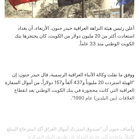
أعلن رئيس هيئة النزاهة العراقية حيدر حنون، الأربعاء، أن بغداد
استعادت أكثر من 20 مليون دولار من الكويت، كان يحتجزها بنك
الكويت الوطني منذ 33 عاماً.
ووفق ما نقلت وكالة الأنباء العراقية الرسمية، قال حيدر حنون: إن
“الهيئة استردت 20 مليوناً و437 ألفاً و157 دولاراً، من أموال السفارة
العراقية التي كانت محجوزة في بنك الكويت الوطني بعد انقطاع
العلاقات (بين البلدين) عام 1990”.
وأضاف حنون أن “صندوق استرداد أموال العراق أكد استرجاع المبلغ
كاملاً، وإعادته إلى خزينة الدولة عن طريق البنك المركزي