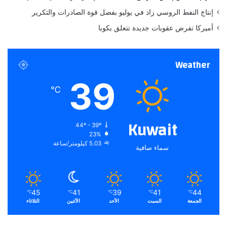
ا
إنتاج النفط الروسي زاد في يوليو بفضل قوة الصادرات والتكرير
ن
أميركا تفرض عقوبات جديدة تتعلق بكوبا
ا
ل
س
Weather
ي
ن
39
م
℃
ا
ئ
ي
Kuwait
44º - 39º
23%
5.03 كيلومتر/ساعة
سماء صافية
45
41
39
41
44
℃
℃
℃
℃
℃
الجمعة
السبت
الأحد
الأثنين
الثلاثاء