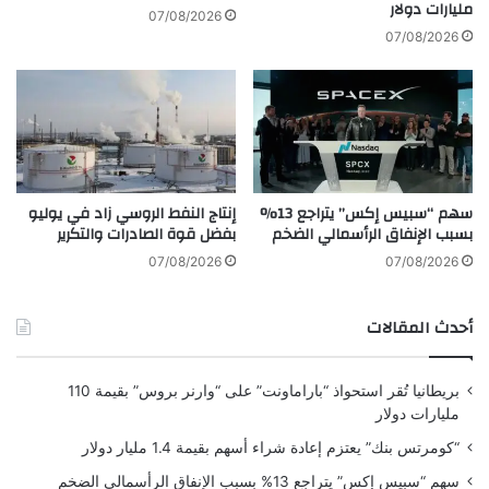
مليارات دولار
د
و
07/08/2026
ت
ق
07/08/2026
ن
ش
ا
ل
خ
و
ط
ا
أ
ط
ح
ي
م
ت
سهم “سبيس إكس” يتراجع 13%
إنتاج النفط الروسي زاد في يوليو
ر
ت
بسبب الإنفاق الرأسمالي الضخم
بفضل قوة الصادرات والتكرير
أ
ل
07/08/2026
07/08/2026
ق
ف
أحدث المقالات
ي
م
ه
بريطانيا تُقر استحواذ “باراماونت” على “وارنر بروس” بقيمة 110
ر
مليارات دولار
ج
ا
“كومرتس بنك” يعتزم إعادة شراء أسهم بقيمة 1.4 مليار دولار
ن
سهم “سبيس إكس” يتراجع 13% بسبب الإنفاق الرأسمالي الضخم
ك