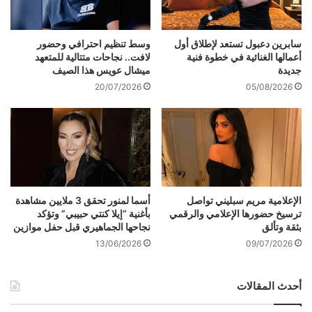
ي
ه
ج
ا
ع
ا
سابرين دعبول تستعد لإطلاق أول
وسط تنظيم احترافي وحضور
ل
ل
أعمالها الغنائية في خطوة فنية
لافت.. نجاحات متتالية للمتعهد
ه
ج
جديدة
ميشال عويس هذا الصيف
م
د
20/07/2026
05/08/2026
ن
ي
أ
د
ف
ة
ض
ل
ل
ل
ا
أ
ل
ز
م
ي
الإعلامية مريم سبليني تواصل
أسما لمنور تحقق 3 ملايين مشاهدة
غ
ترسيخ حضورها الإعلامي والرقمي
بأغنية “إيلا كنتي حبيبي” وتؤكد
ا
بثقة وتألق
نجاحها الجماهيري قبل حفل موازين
ن
ء
ي
"
13/06/2026
09/07/2026
ي
P
ن
R
أحدث المقالات
ف
O
ي
D