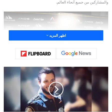
والمشاركين من جميع أنحاء العالم.
اظهر المزيد
ص
و
ت
و
د
ي
ع
ا
ل