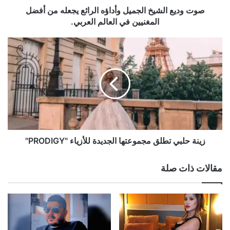
ش
صوت وديع الشيخ الجميل وأداؤه الرائع يجعله من أفضل
ي
المغنيين في العالم العربي.
خ
ا
ز
ل
ي
ج
ن
م
ة
ي
ح
ل
ل
و
ب
أ
ي
د
ت
ا
ط
زينة حلبي تطلق مجموعتها الجديدة للأزياء "PRODIGY"
ؤ
ل
ه
ق
مقالات ذات صلة
ا
م
ل
ج
ر
م
ا
و
ئ
ع
ع
ت