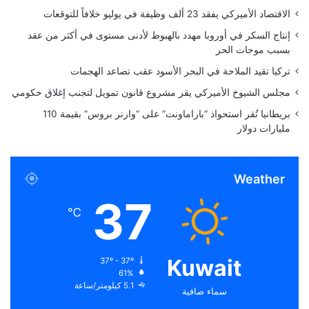
ا
I
الاقتصاد الأميركي يفقد 23 ألف وظيفة في يوليو خلافاً للتوقعات
ل
G
ع
Y
إنتاج السكر في أوروبا مهدد بالهبوط لأدنى مستوى في أكثر من عقد
ا
"
بسبب موجات الحر
ل
تركيا تقيد الملاحة في البحر الأسود عقب تصاعد الهجمات
م
ا
مجلس الشيوخ الأميركي يقر مشروع قانون تمويل لتجنب إغلاق حكومي
ل
بريطانيا تُقر استحواذ “باراماونت” على “وارنر بروس” بقيمة 110
ع
مليارات دولار
ر
ب
ي
.
Weather
37
℃
Kuwait
37º - 37º
61%
5.1 كيلومتر/ساعة
سماء صافية