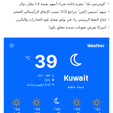
م
“كومرتس بنك” يعتزم إعادة شراء أسهم بقيمة 1.4 مليار دولار
ة
سهم “سبيس إكس” يتراجع 13% بسبب الإنفاق الرأسمالي الضخم
إنتاج النفط الروسي زاد في يوليو بفضل قوة الصادرات والتكرير
أميركا تفرض عقوبات جديدة تتعلق بكوبا
Weather
39
℃
Kuwait
42º - 36º
23%
6.01 كيلومتر/ساعة
سماء صافية
44
44
40
40
42
℃
℃
℃
℃
℃