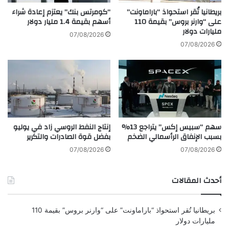
0
ة
بريطانيا تُقر استحواذ “باراماونت”
“كومرتس بنك” يعتزم إعادة شراء
وفي 8 مارس الماضي، قال وزير الخارجية السعودي، الأمير فيصل بن
م
خ
على “وارنر بروس” بقيمة 110
أسهم بقيمة 1.4 مليار دولار
فرحان، في تصريحات صحفية، إن زيادة التواصل مع النظام السوري
ص
مليارات دولار
ل
07/08/2026
قد تمهّد الطريق لعودته إلى جامعة الدول العربية، مع تحسن العلاقات
ر
ي
07/08/2026
ف
ج
بعد عزلة تجاوزت عشر سنوات.
اً
ي
ب
ة
ا
س
ل
ت
ش
ت
ر
ل
سهم “سبيس إكس” يتراجع 13%
إنتاج النفط الروسي زاد في يوليو
ق
ق
بسبب الإنفاق الرأسمالي الضخم
بفضل قوة الصادرات والتكرير
ا
ى
ل
ت
07/08/2026
07/08/2026
أ
د
و
ف
أحدث المقالات
س
ق
ط
ا
ت
بريطانيا تُقر استحواذ “باراماونت” على “وارنر بروس” بقيمة 110
ض
مليارات دولار
خ