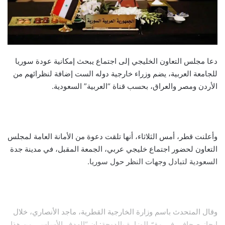
دعا مجلس التعاون الخليجي إلى اجتماع يبحث إمكانية عودة سوريا
للجامعة العربية، يضم وزراء خارجية دوله الست إضافة لنظرائهم من
الأردن ومصر والعراق، بحسب قناة “العربية” السعودية.
وأعلنت قطر، أمس الثلاثاء، أنها تلقت دعوة من الأمانة العامة لمجلس
التعاون لحضور اجتماع خليجي عربي، الجمعة المقبل، في مدينة جدة
السعودية لتبادل وجهات النظر حول سوريا.
وقال المتحدث باسم وزارة الخارجية القطرية، ماجد الأنصاري، خلال
إيجاز صحافي في مقرّ الوزارة بالدوحة: إن “الهدف الأساسي من هذا