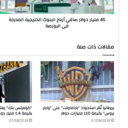
ر
د
و
45 مليار دولار صافي أرباح البنوك الخليجية المدرجة
ل
في البورصة
ا
ر
ص
ا
مقالات ذات صلة
ف
ي
أ
ر
ب
ا
ح
ا
ل
ب
بريطانيا تُقر استحواذ “باراماونت” على “وارنر
“كومرتس بنك” يعتز
ن
بروس” بقيمة 110 مليارات دولار
بقيمة 1.4 مليار دولار
و
07/08/2026
07/08/2026
ك
ا