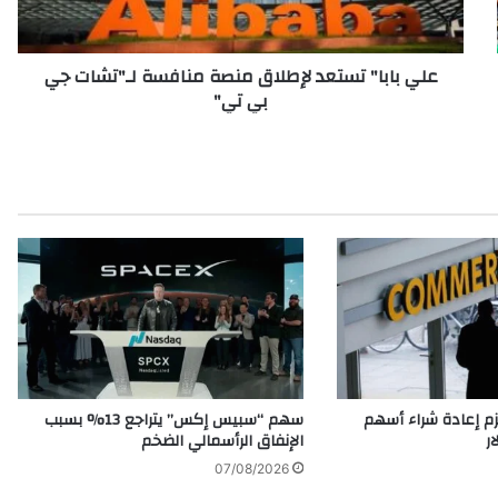
ا
"
ت
علي بابا" تستعد لإطلاق منصة منافسة لـ"تشات جي
س
بي تي"
ت
ع
د
ل
إ
ط
ل
ا
ق
م
ن
ص
ة
م
م إعادة شراء أسهم
سهم “سبيس إكس” يتراجع 13% بسبب
ن
الإنفاق الرأسمالي الضخم
ا
07/08/2026
ف
س