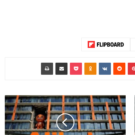
بينتيريست
‏Reddit
‏VKontakte
Odnoklassniki
‫Pocket
مشاركة عبر البريد
طباعة
ع
ل
ي
ب
ا
ب