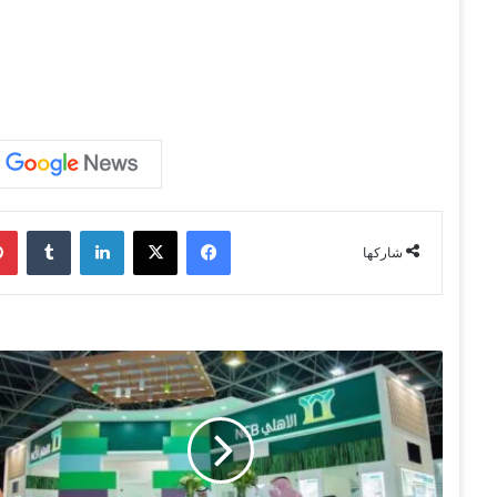
فيسبوك
‫X
لينكدإن
‏Tumblr
شاركها
4
5
م
ل
ي
ا