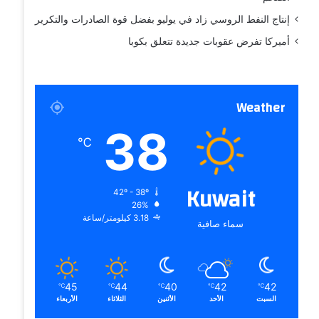
إنتاج النفط الروسي زاد في يوليو بفضل قوة الصادرات والتكرير
أميركا تفرض عقوبات جديدة تتعلق بكوبا
Weather
38
℃
Kuwait
42º - 38º
26%
3.18 كيلومتر/ساعة
سماء صافية
45
44
40
42
42
℃
℃
℃
℃
℃
السبت
الأحد
الأثنين
الثلاثاء
الأربعاء