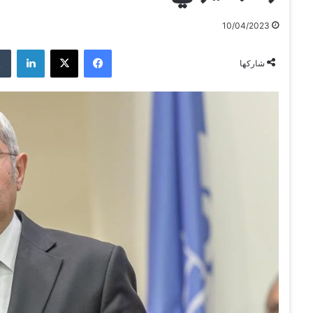
10/04/2023
فيسبوك
‫X
لينكدإن
شاركها