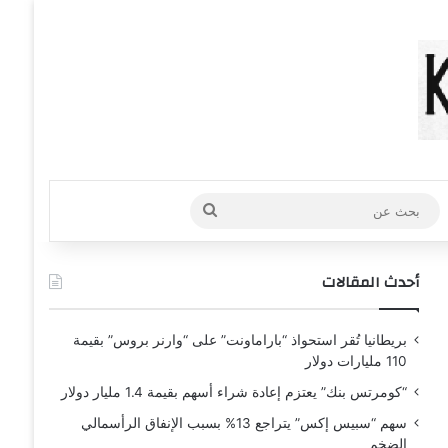
عشوائي
افة عمود جانبي
بحث
عن
أحدث المقالات
بريطانيا تُقر استحواذ “باراماونت” على “وارنر بروس” بقيمة
110 مليارات دولار
“كومرتس بنك” يعتزم إعادة شراء أسهم بقيمة 1.4 مليار دولار
سهم “سبيس إكس” يتراجع 13% بسبب الإنفاق الرأسمالي
الضخم