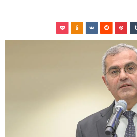
‏Tumblr
بينتيريست
‏Reddit
‏VKontakte
Odnoklassniki
‫Pocket