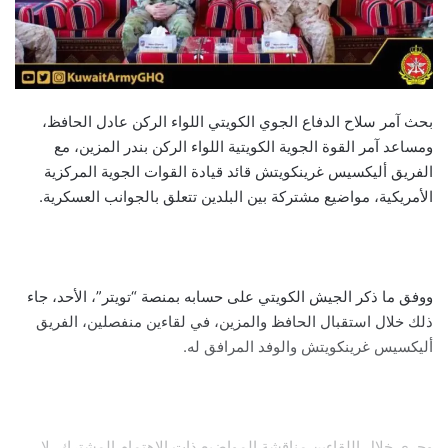
بحث آمر سلاح الدفاع الجوي الكويتي اللواء الركن عادل الحافظ،
ومساعد آمر القوة الجوية الكويتية اللواء الركن بندر المزين، مع
الفريق أليكسيس غرينكويتش قائد قيادة القوات الجوية المركزية
الأمريكية، مواضيع مشتركة بين البلدين تتعلق بالجوانب العسكرية.
ووفق ما ذكر الجيش الكويتي على حسابه بمنصة “تويتر”، الأحد، جاء
ذلك خلال استقبال الحافظ والمزين، في لقاءين منفصلين، الفريق
أليكسيس غرينكويتش والوفد المرافق له.
وجرى خلال اللقاءين مناقشة المواضيع ذات الاهتمام المشترك، لا