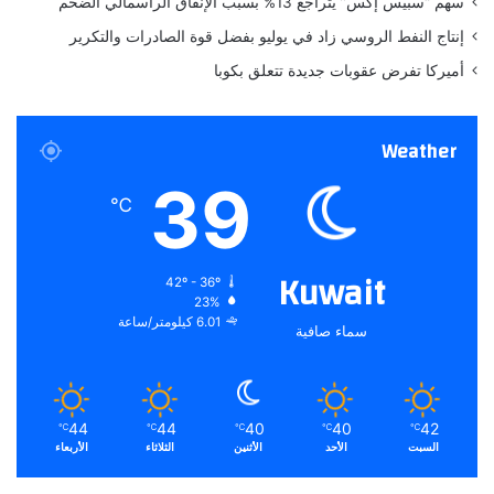
سهم “سبيس إكس” يتراجع 13% بسبب الإنفاق الرأسمالي الضخم
إنتاج النفط الروسي زاد في يوليو بفضل قوة الصادرات والتكرير
أميركا تفرض عقوبات جديدة تتعلق بكوبا
Weather
39
℃
Kuwait
42º - 36º
23%
6.01 كيلومتر/ساعة
سماء صافية
44
44
40
40
42
℃
℃
℃
℃
℃
السبت
الأحد
الأثنين
الثلاثاء
الأربعاء