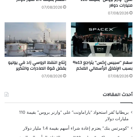
مليارات دولار
ل
ض
07/08/2026
ي
إ
07/08/2026
ع
ن
ه
ت
د
ا
ل
ج
أ
ا
ب
ل
و
ن
سهم “سبيس إكس” يتراجع 13%
إنتاج النفط الروسي زاد في يوليو
ظ
ف
بسبب الإنفاق الرأسمالي الضخم
بفضل قوة الصادرات والتكرير
ب
ط
ي
"
07/08/2026
07/08/2026
ل
ي
أحدث المقالات
س
س
ي
بريطانيا تُقر استحواذ “باراماونت” على “وارنر بروس” بقيمة 110
ئ
مليارات دولار
اً
"
“كومرتس بنك” يعتزم إعادة شراء أسهم بقيمة 1.4 مليار دولار