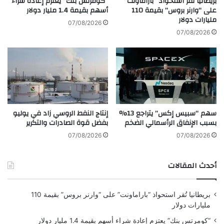
بريطانيا تُقر استحواذ “باراماونت”
“كومرتس بنك” يعتزم إعادة شراء
س
على “وارنر بروس” بقيمة 110
أسهم بقيمة 1.4 مليار دولار
مليارات دولار
ا
07/08/2026
ن
07/08/2026
ا
س
م
ا
ع
ي
ل
سهم “سبيس إكس” يتراجع 13%
إنتاج النفط الروسي زاد في يوليو
ب
بسبب الإنفاق الرأسمالي الضخم
بفضل قوة الصادرات والتكرير
ا
ل
07/08/2026
07/08/2026
ت
ع
أحدث المقالات
ا
و
ن
بريطانيا تُقر استحواذ “باراماونت” على “وارنر بروس” بقيمة 110
م
مليارات دولار
ع
“
“كومرتس بنك” يعتزم إعادة شراء أسهم بقيمة 1.4 مليار دولار