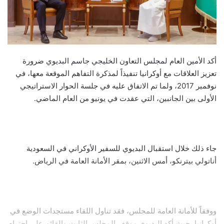
أكد الأمين العام لمجلس التعاون الخليجي جاسم البديوي ضرورة
تعزيز العلاقات مع أوكرانيا تنفيذاً لمذكرة التفاهم الموقعة معها، في
نوفمبر 2017، ولما تم الاتفاق عليه في جلسة الحوار الاستراتيجي
الأولى بين الجانبين، التي عقدت في يونيو من العام الماضي.
جاء ذلك خلال استقبال البديوي للسفير الأوكراني في السعودية
أناتولي بيترنكو، أمس الاثنين، بمقر الأمانة العامة في الرياض.
ووفقاً للأمانة العامة للمجلس، فقد تناول اللقاء مستجدات الوضع في
أوكرانيا، حيث أكد البديوي موقف المجلس الثابت والقائم على احترام