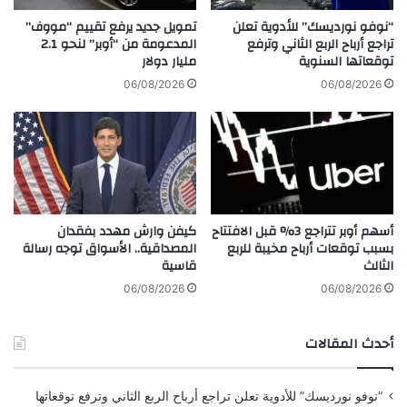
ل
ت
ي
“نوفو نورديسك” للأدوية تعلن
تمويل جديد يرفع تقييم “مووف”
ن
ج
تراجع أرباح الربع الثاني وترفع
المدعومة من “أوبر” لنحو 2.1
ط
توقعاتها السنوية
مليار دولار
د
ل
ع
06/08/2026
06/08/2026
ق
م
م
ت
ن
ب
ل
ل
ب
د
ن
ا
ا
ن
أسهم أوبر تتراجع 3% قبل الافتتاح
كيفن وارش مهدد بفقدان
ن
ا
بسبب توقعات أرباح مخيبة للربع
المصداقية.. الأسواق توجه رسالة
ل
الثالث
قاسية
م
ن
06/08/2026
06/08/2026
ط
ق
أحدث المقالات
ة
ب
ـ
“نوفو نورديسك” للأدوية تعلن تراجع أرباح الربع الثاني وترفع توقعاتها
5