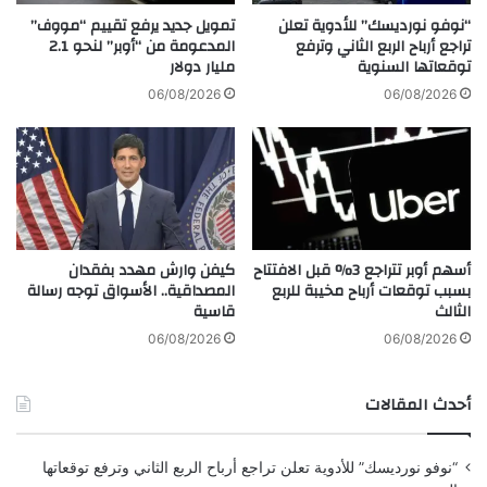
إلى إنهاء الخلافات عن طريق الحوار والطرق السلمية.
ج
ك
“نوفو نورديسك” للأدوية تعلن
تمويل جديد يرفع تقييم “مووف”
ه
ش
تراجع أرباح الربع الثاني وترفع
المدعومة من “أوبر” لنحو 2.1
ا
توقعاتها السنوية
مليار دولار
ف
ز
ر
06/08/2026
06/08/2026
ا
أ
ل
ي
أ
ة
م
ف
ن
ي
ا
د
ل
ي
أسهم أوبر تتراجع 3% قبل الافتتاح
كيفن وارش مهدد بفقدان
و
ك
بسبب توقعات أرباح مخيبة للربع
المصداقية.. الأسواق توجه رسالة
ط
و
الثالث
قاسية
ن
ر
ي
ا
06/08/2026
06/08/2026
"
ت
أ
أحدث المقالات
ز
م
ة
“نوفو نورديسك” للأدوية تعلن تراجع أرباح الربع الثاني وترفع توقعاتها
م