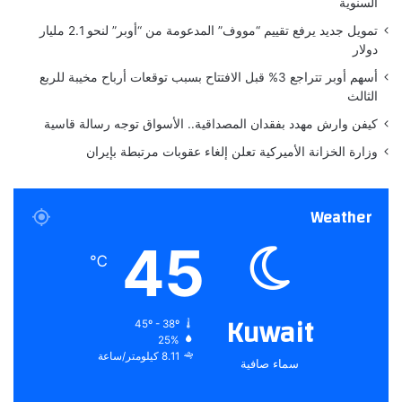
السنوية
ن
ت
تمويل جديد يرفع تقييم “مووف” المدعومة من “أوبر” لنحو 2.1 مليار
ص
دولار
ف
أسهم أوبر تتراجع 3% قبل الافتتاح بسبب توقعات أرباح مخيبة للربع
ا
الثالث
ل
ع
كيفن وارش مهدد بفقدان المصداقية.. الأسواق توجه رسالة قاسية
م
وزارة الخزانة الأميركية تعلن إلغاء عقوبات مرتبطة بإيران
ر
Weather
45
℃
Kuwait
45º - 38º
25%
8.11 كيلومتر/ساعة
سماء صافية