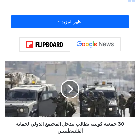
اظهر المزيد
3
0
ج
م
ع
ي
ة
View this post on Instagram
ك
و
ي
30 جمعية كويتية تطالب بتدخل المجتمع الدولي لحماية
ت
الفلسطينيين
ي