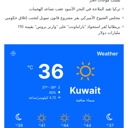
تركيا تقيد الملاحة في البحر الأسود عقب تصاعد الهجمات
مجلس الشيوخ الأميركي يقر مشروع قانون تمويل لتجنب إغلاق حكومي
بريطانيا تُقر استحواذ “باراماونت” على “وارنر بروس” بقيمة 110
مليارات دولار
Weather
36
℃
Kuwait
37º - 36º
60%
4.72 كيلومتر/ساعة
سماء صافية
39
41
44
44
37
℃
℃
℃
℃
℃