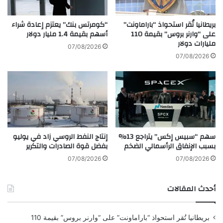
E
ل
S
ف
T
بريطانيا تُقر استحواذ “باراماونت”
“كومرتس بنك” يعتزم إعادة شراء
ن
H
على “وارنر بروس” بقيمة 110
أسهم بقيمة 1.4 مليار دولار
ا
مليارات دولار
E
07/08/2026
ل
E
07/08/2026
د
Y
و
E
ل
W
ي
I
ب
T
م
H
ر
T
سهم “سبيس إكس” يتراجع 13%
إنتاج النفط الروسي زاد في يوليو
ا
H
بسبب الإنفاق الرأسمالي الضخم
بفضل قوة الصادرات والتكرير
ك
E
ش
L
07/08/2026
07/08/2026
A
T
أحدث المقالات
E
S
T
بريطانيا تُقر استحواذ “باراماونت” على “وارنر بروس” بقيمة 110
A