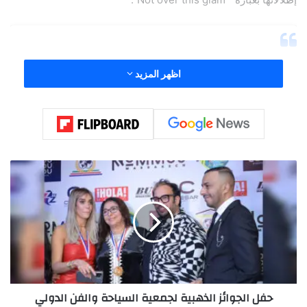
اظهر المزيد
ح
ف
ل
ا
ل
ج
و
ا
View this post on Instagram
ئ
حفل الجوائز الذهبية لجمعية السياحة والفن الدولي
ز