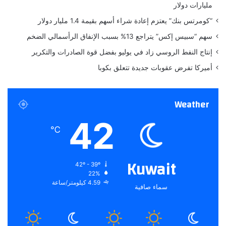
مليارات دولار
P
P
“كومرتس بنك” يعتزم إعادة شراء أسهم بقيمة 1.4 مليار دولار
E
سهم “سبيس إكس” يتراجع 13% بسبب الإنفاق الرأسمالي الضخم
A
R
إنتاج النفط الروسي زاد في يوليو بفضل قوة الصادرات والتكرير
A
أميركا تفرض عقوبات جديدة تتعلق بكوبا
N
C
E
Weather
42
℃
Kuwait
42º - 39º
22%
4.59 كيلومتر/ساعة
سماء صافية