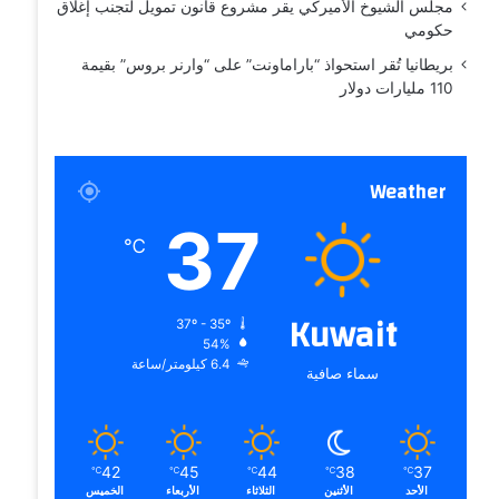
مجلس الشيوخ الأميركي يقر مشروع قانون تمويل لتجنب إغلاق
حكومي
بريطانيا تُقر استحواذ “باراماونت” على “وارنر بروس” بقيمة
110 مليارات دولار
Weather
37
℃
Kuwait
37º - 35º
54%
6.4 كيلومتر/ساعة
سماء صافية
42
45
44
38
37
℃
℃
℃
℃
℃
الأحد
الأثنين
الثلاثاء
الأربعاء
الخميس