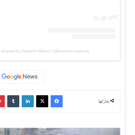
t shared by Kassem Motors (@kassem.motors)
فيسبوك
‫X
لينكدإن
‏Tumblr
شاركها
ا