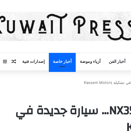
مقال 
إض
أخبار الفن
أزياء وموضة
أخبار خاصة
إصدارات فنية
لكزس NX350 F_Sport 2023… سيارة جديدة في