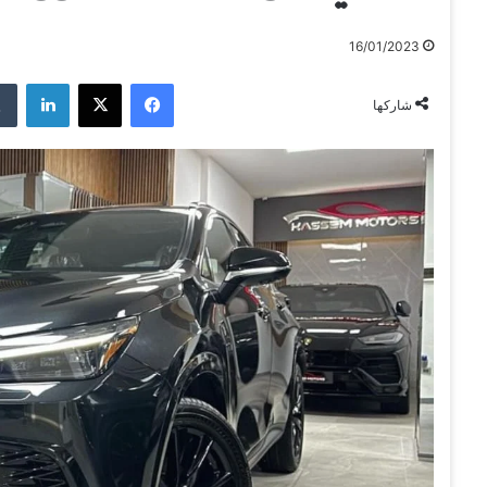
16/01/2023
فيسبوك
‫X
لينكدإن
شاركها