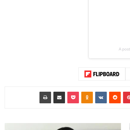
A pos
بينتيريست
‏Reddit
‏VKontakte
Odnoklassniki
‫Pocket
مشاركة عبر البريد
طباعة
س