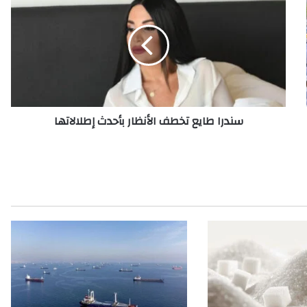
ن
د
ر
ا
ط
ا
ي
ع
سندرا طايع تخطف الأنظار بأحدث إطلالاتها
ت
خ
ط
ف
ا
ل
أ
ن
ظ
ا
ر
ب
أ