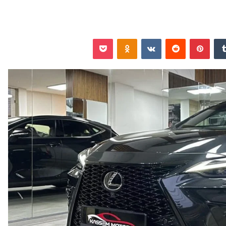
‏Tumblr
بينتيريست
‏Reddit
‏VKontakte
Odnoklassniki
‫Pocket