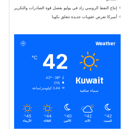
إنتاج النفط الروسي زاد في يوليو بفضل قوة الصادرات والتكرير
أميركا تفرض عقوبات جديدة تتعلق بكوبا
Weather
42
℃
Kuwait
42º - 38º
21%
3.44 كيلومتر/ساعة
سماء صافية
45
44
40
42
42
℃
℃
℃
℃
℃
السبت
الأحد
الأثنين
الثلاثاء
الأربعاء