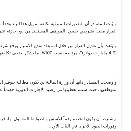
القرار مقيداً بشرطي حصول الموظف المستفيد من بيع إجازته على 
(4.9 مليارات دولار)”، مرتفعة بنسبة 100%، ما يشكل ضعف تكلفتها المرصودة لتغطية هذا البند وفقاً للقرار السابق.
وأوضحت المصادر ذاتها أن وزارة المالية لن تكون مطالبة بتوفير ا
لموظفيها، حيث ستتم تغطيتها من رصيد الإجازات الدورية خصماً عل
ويشترط أن يكون الخصم وفقاً للأسس والضوابط المعمول بها، فيما
وفورات البنود الأخرى في الباب الأول.