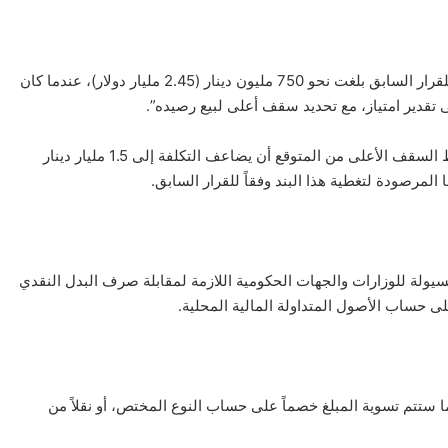
وبيّنت المصادر أن التقديرات المبدئية لكلفة تمويل هذا البند وفقاً للقرار السابق بلغت نحو 750 مليون دينار (2.45 مليار دولار)، عندما كان
تقدير امتياز، مع تحديد سقف أعلى لبيع رصيده”.
ونوّهت بأن تعديل القرار من خلال استبعاد تقدير الامتياز ورفع شرط السقف الأعلى من المتوقع أن يضاعف التكلفة إلى 1.5 مليار دينار
لسيولة للوزارات والجهات الحكومية اللازمة لمقابلة صرف البدل النقدي
ى حساب الأصول المتداولة المالية المحلية.
 ستتم تسوية المبلغ خصماً على حساب النوع المختص، أو نقلاً من