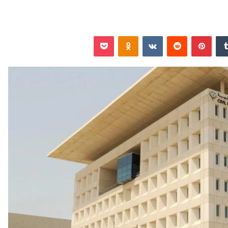
‏Tumblr
بينتيريست
‏Reddit
‏VKontakte
Odnoklassniki
‫Pocket