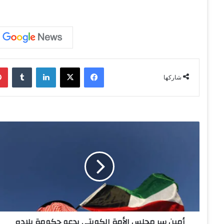
فيسبوك
‫X
لينكدإن
‏Tumblr
شاركها
أ
م
ي
ن
س
ر
م
ج
ل
أمين سر مجلس الأمة الكويتي يدعو حكومة بلاده
س