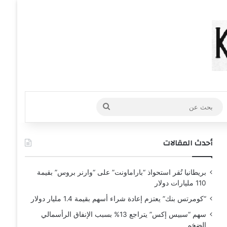
عشوائي
افة عمود جانبي
بحث
عن
أحدث المقالات
بريطانيا تُقر استحواذ “باراماونت” على “وارنر بروس” بقيمة
110 مليارات دولار
“كومرتس بنك” يعتزم إعادة شراء أسهم بقيمة 1.4 مليار دولار
سهم “سبيس إكس” يتراجع 13% بسبب الإنفاق الرأسمالي
الضخم