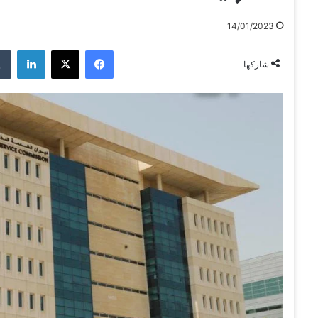
14/01/2023
فيسبوك
‫X
لينكدإن
شاركها