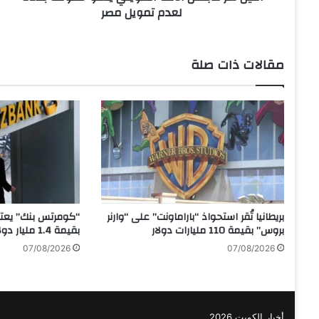
لعدم تمويل مصر
ا
ل
أ
م
مقالات ذات صلة
ة
ا
ل
ك
و
ي
ت
ي
ي
د
بريطانيا تُقر استحواذ “باراماونت” على “وارنر
“كومرتس بنك” يعتز
ع
بروس” بقيمة 110 مليارات دولار
بقيمة 1.4 مليار دولار
و
07/08/2026
07/08/2026
ح
ك
و
م
ة
أخبار الكويت 2026