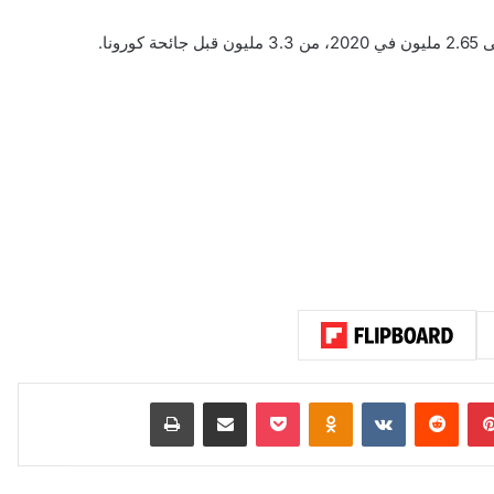
نا.
بينتيريست
‏Reddit
‏VKontakte
Odnoklassniki
‫Pocket
مشاركة عبر البريد
طباعة