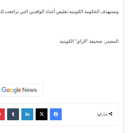
وتستهدف الحكومة الكويتية تقليص أعداد الوافدين التي تراجعت إلى 2.65 مليون في 2020، من 3.3 مليون قبل جائحة كورو
المصدر: صحيفة “الراي” الكويتية
فيسبوك
‫X
لينكدإن
‏Tumblr
شاركها