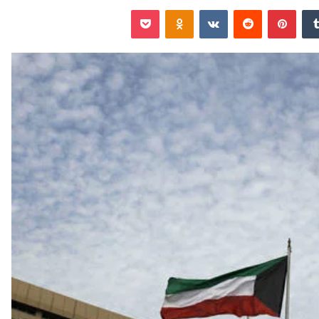
‏Tumblr
بينتيريست
‏Reddit
‏VKontakte
Odnoklassniki
‫Pocket