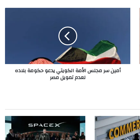
أ
م
ي
ن
س
ر
م
ج
ل
أمين سر مجلس الأمة الكويتي يدعو حكومة بلاده
س
لعدم تمويل مصر
ا
ل
أ
م
ة
ا
ل
ك
و
ي