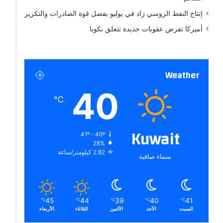
إنتاج النفط الروسي زاد في يوليو بفضل قوة الصادرات والتكرير
أميركا تفرض عقوبات جديدة تتعلق بكوبا
Weather
40
℃
Kuwait
41º - 40º
28%
2.82 كيلومتر/ساعة
سماء صافية
45
44
39
40
41
℃
℃
℃
℃
℃
السبت
الأحد
الأثنين
الثلاثاء
الأربعاء