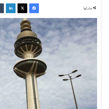
فيسبوك
‫X
لينكدإن
شاركها