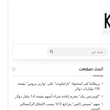
عشوائي
افة عمود جانبي
بحث
عن
أحدث المقالات
بريطانيا تُقر استحواذ “باراماونت” على “وارنر بروس” بقيمة
110 مليارات دولار
“كومرتس بنك” يعتزم إعادة شراء أسهم بقيمة 1.4 مليار دولار
سهم “سبيس إكس” يتراجع 13% بسبب الإنفاق الرأسمالي
الضخم