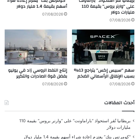
بريطانيا تُقر استحواذ “باراماونت”
“كومرتس بنك” يعتزم إعادة شراء
وصنفت منظمة الصحة العالمية “XBB.1.5” باعتباره السلالة “الأكثر
/
على “وارنر بروس” بقيمة 110
أسهم بقيمة 1.4 مليار دولار
قابلية للانتقال” حتى الآن لمتغير أوميكرون.
مليارات دولار
A
07/08/2026
s
07/08/2026
i
a
I
وتراقب منظمة الصحة العالمية “XBB.1.5” بسبب السرعة التي حل
b
فيها محل المتغيرات الفرعية الأخرى؛ حيث إن كل موجة من العدوى
r
الجماعية توفر فرصاً للفيروس ليتحول إلى شيء أكثر خطورة.
a
h
سهم “سبيس إكس” يتراجع 13%
إنتاج النفط الروسي زاد في يوليو
i
بسبب الإنفاق الرأسمالي الضخم
بفضل قوة الصادرات والتكرير
m
:
07/08/2026
07/08/2026
ا
ل
أحدث المقالات
ت
ن
و
بريطانيا تُقر استحواذ “باراماونت” على “وارنر بروس” بقيمة 110
ع
مليارات دولار
ف
ي
“كومرتس بنك” يعتزم إعادة شراء أسهم بقيمة 1.4 مليار دولار