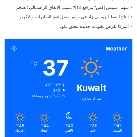
ا
سهم “سبيس إكس” يتراجع 13% بسبب الإنفاق الرأسمالي الضخم
ل
إ
إنتاج النفط الروسي زاد في يوليو بفضل قوة الصادرات والتكرير
س
أميركا تفرض عقوبات جديدة تتعلق بكوبا
ت
ث
م
Weather
ا
ر
37
ي
℃
ح
ا
ف
Kuwait
42º - 37º
ظ
27%
ع
5.78 كيلومتر/ساعة
سماء صافية
ل
ى
ا
ل
ق
45
44
40
39
42
℃
℃
℃
℃
℃
د
السبت
الأحد
الأثنين
الثلاثاء
الأربعاء