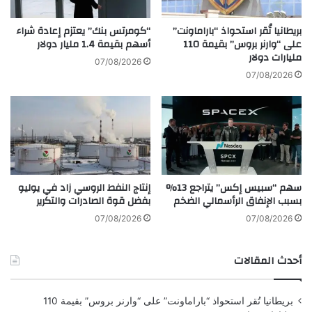
و
ن
ر
ف
بريطانيا تُقر استحواذ “باراماونت”
“كومرتس بنك” يعتزم إعادة شراء
و
ي
على “وارنر بروس” بقيمة 110
أسهم بقيمة 1.4 مليار دولار
ب
مليارات دولار
م
07/08/2026
ا
ح
07/08/2026
ا
ا
ل
ف
ش
ظ
ه
ة
ر
ا
ا
ل
ل
ب
سهم “سبيس إكس” يتراجع 13%
إنتاج النفط الروسي زاد في يوليو
م
ص
بسبب الإنفاق الرأسمالي الضخم
بفضل قوة الصادرات والتكرير
ق
ر
ب
ة
07/08/2026
07/08/2026
ل
م
ل
ح
أحدث المقالات
ل
ف
م
و
ش
ظ
بريطانيا تُقر استحواذ “باراماونت” على “وارنر بروس” بقيمة 110
ا
ة