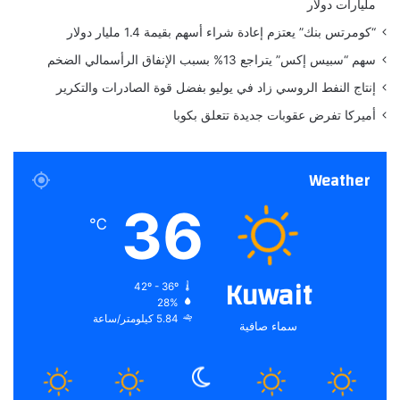
مليارات دولار
ر
ل
ك
ه
“كومرتس بنك” يعتزم إعادة شراء أسهم بقيمة 1.4 مليار دولار
ة
م
سهم “سبيس إكس” يتراجع 13% بسبب الإنفاق الرأسمالي الضخم
ف
ي
إنتاج النفط الروسي زاد في يوليو بفضل قوة الصادرات والتكرير
أ
أميركا تفرض عقوبات جديدة تتعلق بكوبا
س
ب
و
Weather
ع
ا
36
ل
℃
م
و
ض
Kuwait
42º - 36º
ة
28%
5.84 كيلومتر/ساعة
سماء صافية