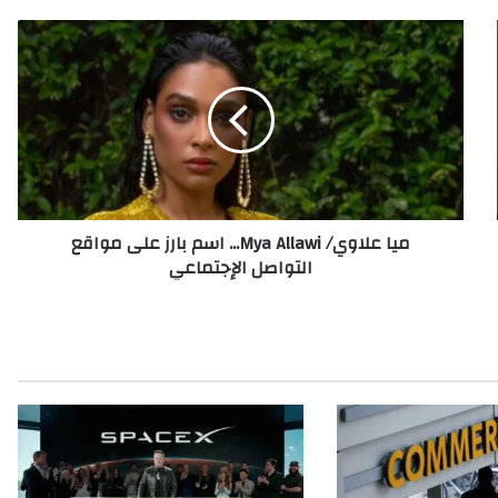
م
ي
ا
ع
ل
ا
و
ي
/
ميا علاوي/ Mya Allawi... اسم بارز على مواقع
M
التواصل الإجتماعي
y
a
A
l
l
a
w
i
.
.