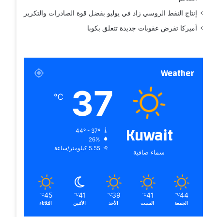
إنتاج النفط الروسي زاد في يوليو بفضل قوة الصادرات والتكرير
أميركا تفرض عقوبات جديدة تتعلق بكوبا
Weather
37
℃
Kuwait
44º - 37º
26%
5.55 كيلومتر/ساعة
سماء صافية
45
41
39
41
44
℃
℃
℃
℃
℃
الجمعة
السبت
الأحد
الأثنين
الثلاثاء