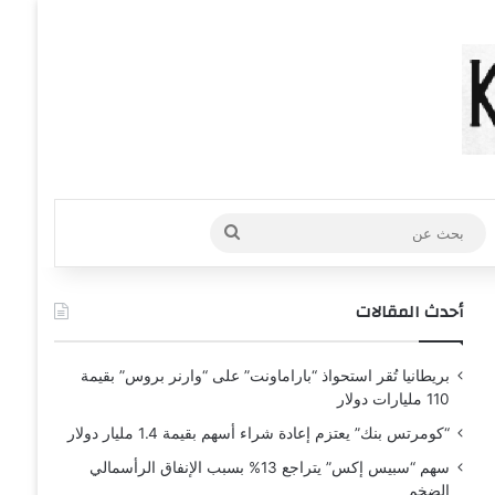
عشوائي
افة عمود جانبي
بحث
عن
أحدث المقالات
بريطانيا تُقر استحواذ “باراماونت” على “وارنر بروس” بقيمة
110 مليارات دولار
“كومرتس بنك” يعتزم إعادة شراء أسهم بقيمة 1.4 مليار دولار
سهم “سبيس إكس” يتراجع 13% بسبب الإنفاق الرأسمالي
الضخم