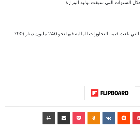
ال السنوات التي سبقت توليه الوزارة.
وأحال النائب العام البلاغ إلى محكمة الوزراء للتحقيق في القضية، التي بلغت قيمة التجاوزات المالية فيها نحو 240 مليون دينار (790
بينتيريست
‏Reddit
‏VKontakte
Odnoklassniki
‫Pocket
مشاركة عبر البريد
طباعة