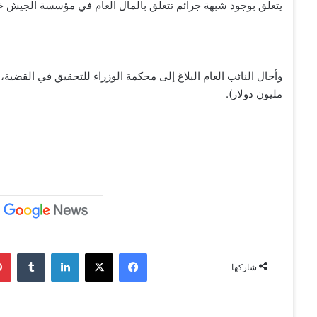
يتعلق بوجود شبهة جرائم تتعلق بالمال العام في مؤسسة الجيش خل
مليون دولار).
فيسبوك
‫X
لينكدإن
‏Tumblr
شاركها