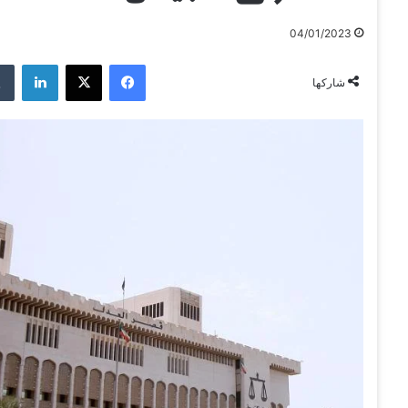
04/01/2023
فيسبوك
‫X
لينكدإن
شاركها