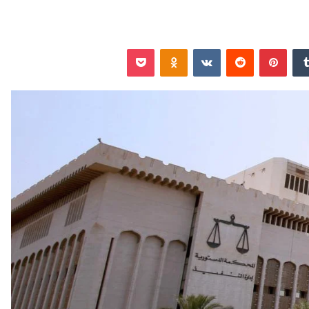
‏Tumblr
بينتيريست
‏Reddit
‏VKontakte
Odnoklassniki
‫Pocket