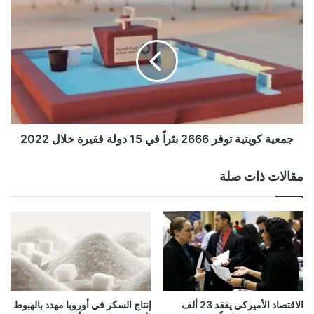
و
ج
ا
م
ق
ع
ا
ي
ل
ة
أ
ك
س
و
ه
ي
م
ت
ا
ي
جمعية كويتية توفر 2666 بئراً في 15 دولة فقيرة خلال 2022
ل
ة
خ
ت
مقالات ذات صلة
ل
و
ي
ف
ج
ر
ي
2
ة
6
ف
6
ي
6
ع
ب
ا
ئ
الاقتصاد الأميركي يفقد 23 ألف
إنتاج السكر في أوروبا مهدد بالهبوط
م