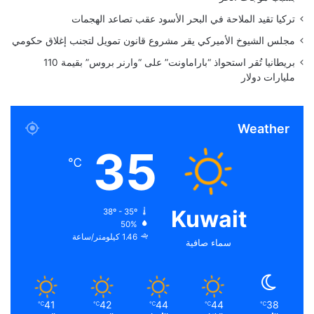
2
تركيا تقيد الملاحة في البحر الأسود عقب تصاعد الهجمات
مجلس الشيوخ الأميركي يقر مشروع قانون تمويل لتجنب إغلاق حكومي
بريطانيا تُقر استحواذ “باراماونت” على “وارنر بروس” بقيمة 110
مليارات دولار
Weather
35
℃
Kuwait
38º - 35º
50%
1.46 كيلومتر/ساعة
سماء صافية
41
42
44
44
38
℃
℃
℃
℃
℃