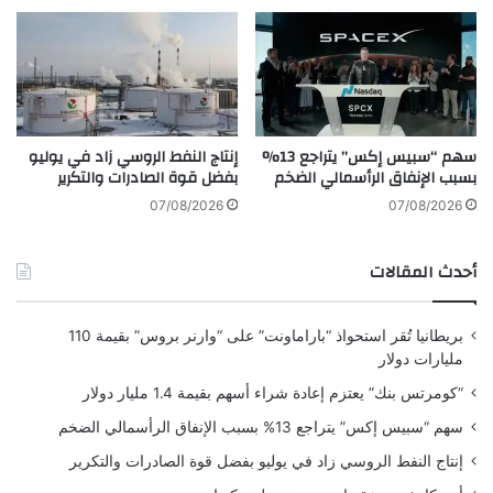
.
ج
.
ي
.
ة
ح
ف
ا
ي
ف
ع
سهم “سبيس إكس” يتراجع 13%
إنتاج النفط الروسي زاد في يوليو
ظ
ا
بسبب الإنفاق الرأسمالي الضخم
بفضل قوة الصادرات والتكرير
ت
م
ق
2
07/08/2026
07/08/2026
ط
0
ر
2
أحدث المقالات
ع
2
ل
ى
بريطانيا تُقر استحواذ “باراماونت” على “وارنر بروس” بقيمة 110
ت
مليارات دولار
ق
ا
“كومرتس بنك” يعتزم إعادة شراء أسهم بقيمة 1.4 مليار دولار
ل
سهم “سبيس إكس” يتراجع 13% بسبب الإنفاق الرأسمالي الضخم
ي
د
إنتاج النفط الروسي زاد في يوليو بفضل قوة الصادرات والتكرير
ه