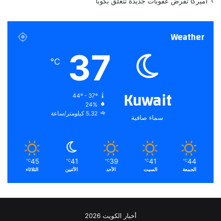
أميركا تفرض عقوبات جديدة تتعلق بكوبا
ا
ا
ل
Weather
ع
ر
37
ب
℃
ي
ة
و
Kuwait
44º - 37º
ا
24%
ل
5.32 كيلومتر/ساعة
سماء صافية
إ
س
ل
ا
م
45
41
39
41
44
℃
℃
℃
℃
℃
ي
الجمعة
السبت
الأحد
الأثنين
الثلاثاء
ة
أخبار الكويت 2026