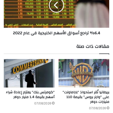
ل
4
ح
ت
م
ر
ل
ا
ا
ج
ت
ع
%6.4 تراجع أسواق الأسهم الخليجية في عام 2022
ا
أ
ل
س
إ
و
مقالات ذات صلة
ع
ا
ل
ق
ا
ا
م
ل
ي
أ
ة
س
ا
ه
ل
م
غ
ا
بريطانيا تُقر استحواذ “باراماونت”
“كومرتس بنك” يعتزم إعادة شراء
ر
على “وارنر بروس” بقيمة 110
أسهم بقيمة 1.4 مليار دولار
ل
مليارات دولار
ب
خ
07/08/2026
ي
ل
07/08/2026
ة
ي