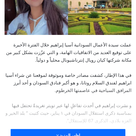
عملت سيدة الأعمال السودانية آسيا إبراهيم خلال الفترة الأخيرة
على توقيع العديد من الاتفاقيات الهامة، و التي عزّزت بشكل كبير من
مكانة شركتها كيان رويال إنترناشيونال محلياً و دولياً.
في هذا الإطار، كشفت مصادر خاصة وموثوقة لموقعنا عن شراء آسيا
ابراهيم لفندق السلام روتانا، و هو أكبر فنادق السودان و أحد أبرز
المرافق السياحية في عاصمتها الخرطوم.
و نشرت إبراهيم في أحدث تفاعلٍ لها عبر تويتر تغريدةً تحتفل فيها
بمناسبة ذكرى استقلال السودان في ١ يناير، حيث كتبت ” بلد الخير و
العزه بلادي، الذكرى 67 للإستقلال”.
اظهر المزيد