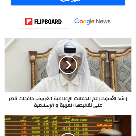
ر
ا
ش
د
ا
ل
أ
س
و
راشد الأسود: رغم الحملات الإعلامية الغربية... حافظت قطر
د
على تقاليدها العربية و الإسلامية
:
ر
غ
%
م
6
ا
.