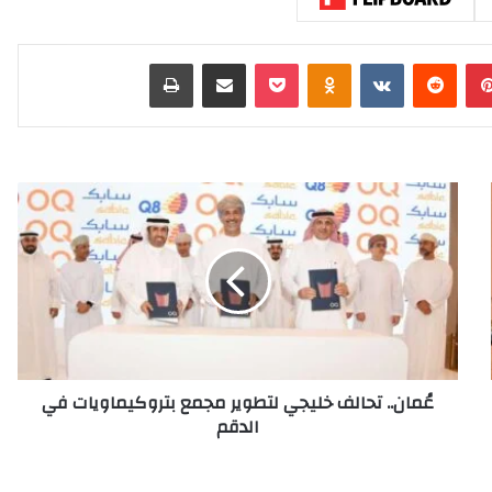
بينتيريست
‏Reddit
‏VKontakte
Odnoklassniki
‫Pocket
مشاركة عبر البريد
طباعة
عُ
م
ا
ن
.
.
ت
ح
ا
عُمان.. تحالف خليجي لتطوير مجمع بتروكيماويات في
ل
الدقم
ف
خ
ل