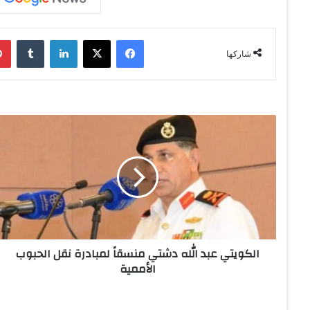
فيسبوك
‫X
لينكدإن
‏Tumblr
شاركها
ا
ل
ك
و
ي
ت
ي
ع
ب
الكويتي عبد الله دشتي منسقاً لمبادرة نقل الحبوب
د
الأممية
ا
ل
ل