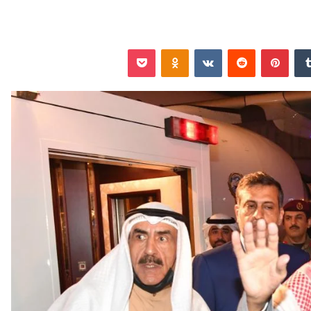
‏Tumblr
بينتيريست
‏Reddit
‏VKontakte
Odnoklassniki
‫Pocket