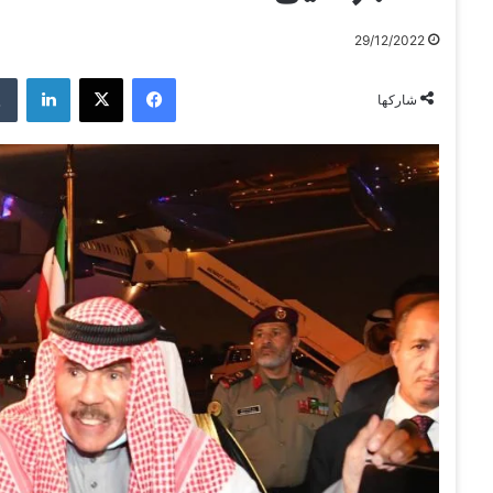
29/12/2022
فيسبوك
‫X
لينكدإن
شاركها