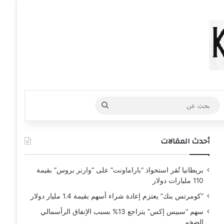
عشوائي
افة عمود جانبي
بحث
عن
أحدث المقالات
بريطانيا تُقر استحواذ “باراماونت” على “وارنر بروس” بقيمة
110 مليارات دولار
“كومرتس بنك” يعتزم إعادة شراء أسهم بقيمة 1.4 مليار دولار
سهم “سبيس إكس” يتراجع 13% بسبب الإنفاق الرأسمالي
الضخم