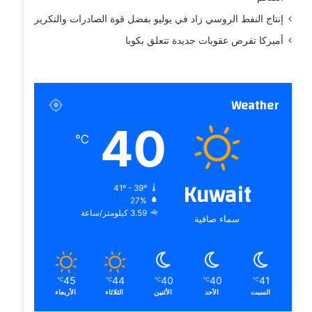
إنتاج النفط الروسي زاد في يوليو بفضل قوة الصادرات والتكرير
أميركا تفرض عقوبات جديدة تتعلق بكوبا
Weather
40
℃
Kuwait
41º - 39º
27%
3.59 كيلومتر/ساعة
سماء صافية
45
44
40
40
41
℃
℃
℃
℃
℃
السبت
الأحد
الأثنين
الثلاثاء
الأربعاء