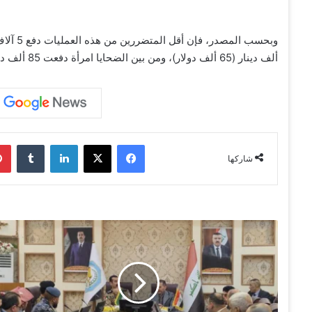
ألف دينار (65 ألف دولار)، ومن بين الضحايا امرأة دفعت 85 ألف دينار (قرابة 280 ألف دولار).
فيسبوك
‫X
لينكدإن
‏Tumblr
شاركها
و
ف
د
أ
م
ن