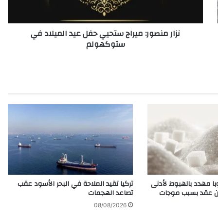
ص
و
ر
نزار منصور: ميراج ستحيي حفل عيد الميلاد في
:
ستوكهولم
م
ي
ر
ا
ج
س
ت
ح
ي
ي
ح
ف
ل
ع
وبا مهدد بالهبوط لأدنى
تركيا تقيد الملاحة في البحر الأسود عقب
ي
ن عقد بسبب موجات
تصاعد الهجمات
د
08/08/2026
ا
ل