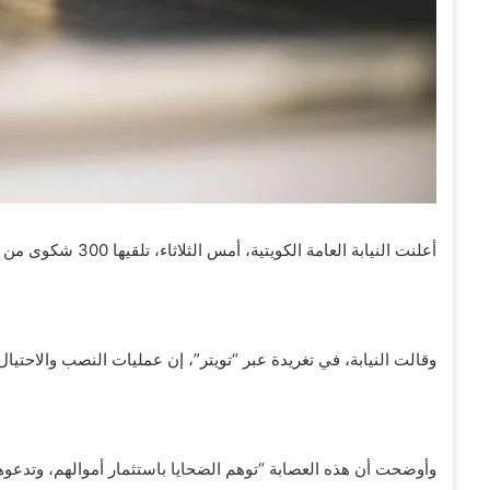
أعلنت النيابة العامة الكويتية، أمس الثلاثاء، تلقيها 300 شكوى من ضحايا لعمليات نصب واحتيال إلكتروني عبر الهواتف الذكية.
وقالت النيابة، في تغريدة عبر “تويتر”، إن عمليات النصب والاحتيال
وأوضحت أن هذه العصابة “توهم الضحايا باستثمار أموالهم، وتدعوهم إلى 