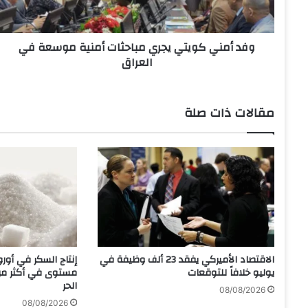
ي
ك
و
وفد أمني كويتي يجري مباحثات أمنية موسعة في
ي
العراق
ت
ي
ي
ج
مقالات ذات صلة
ر
ي
م
ب
ا
ح
ث
ا
ت
أ
الاقتصاد الأميركي يفقد 23 ألف وظيفة في
إنتاج السكر في أور
م
يوليو خلافاً للتوقعات
مستوى في أكثر م
ن
الحر
08/08/2026
ي
08/08/2026
ة