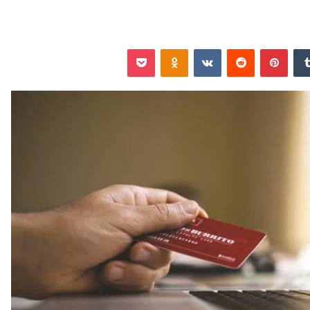
‏Tumblr
بينتيريست
‏Reddit
‏VKontakte
Odnoklassniki
‫Pocket