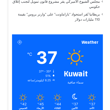
مجلس الشيوخ الأميركي يقر مشروع قانون تمويل لتجنب إغلاق
حكومي
بريطانيا تُقر استحواذ “باراماونت” على “وارنر بروس” بقيمة
110 مليارات دولار
Weather
37
℃
Kuwait
37º - 35º
51%
6.25 كيلومتر/ساعة
سماء صافية
42
45
44
37
37
℃
℃
℃
℃
℃
الأحد
الأثنين
الثلاثاء
الأربعاء
الخميس