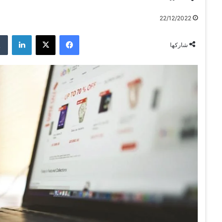
22/12/2022
فيسبوك
‫X
لينكدإن
شاركها