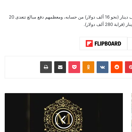
وبحسب المصدر، فإن أقل المتضررين من هذه العمليات دفع 5 آلاف دينار (نحو 16 ألف دولار) من حسابه، ومعظمهم دفع مبالغ تتعدى 20
بينتيريست
‏Reddit
‏VKontakte
Odnoklassniki
‫Pocket
مشاركة عبر البريد
طباعة
ن
ز
ا
ر
م
ن