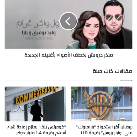
ج
ن
ا
ذ
ت
ر
ا
د
ل
ر
ك
و
و
ي
ي
ش
منذر درويش يخطف الأضواء بأغنيته الجديدة
ت
ي
ي
خ
ي
ط
مقالات ذات صلة
ن
ف
ا
ا
ل
ل
خ
أ
ا
ض
ر
و
ج
ا
ي
ء
ة
ب
بريطانيا تُقر استحواذ “باراماونت”
“كومرتس بنك” يعتزم إعادة شراء
ت
على “وارنر بروس” بقيمة 110
أسهم بقيمة 1.4 مليار دولار
أ