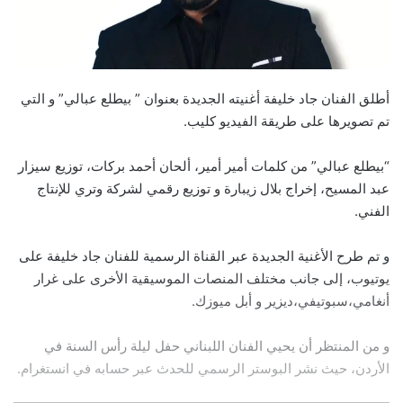
أطلق الفنان جاد خليفة أغنيته الجديدة بعنوان ” بيطلع عبالي” و التي
تم تصويرها على طريقة الفيديو كليب.
“بيطلع عبالي” من كلمات أمير أمير، ألحان أحمد بركات، توزيع سيزار
عبد المسيح، إخراج بلال زيبارة و توزيع رقمي لشركة وتري للإنتاج
الفني.
و تم طرح الأغنية الجديدة عبر القناة الرسمية للفنان جاد خليفة على
يوتيوب، إلى جانب مختلف المنصات الموسيقية الأخرى على غرار
أنغامي،سبوتيفي،ديزير و أبل ميوزك.
و من المنتظر أن يحيي الفنان اللبناني حفل ليلة رأس السنة في
الأردن، حيث نشر البوستر الرسمي للحدث عبر حسابه في انستغرام.