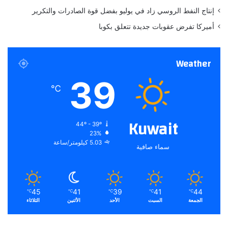
إنتاج النفط الروسي زاد في يوليو بفضل قوة الصادرات والتكرير
أميركا تفرض عقوبات جديدة تتعلق بكوبا
Weather
39
℃
Kuwait
44º - 39º
23%
5.03 كيلومتر/ساعة
سماء صافية
45
41
39
41
44
℃
℃
℃
℃
℃
الجمعة
السبت
الأحد
الأثنين
الثلاثاء