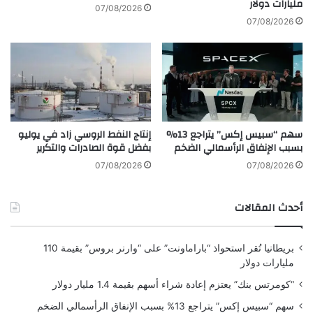
مليارات دولار
ر
غ
07/08/2026
ب
ن
07/08/2026
ط
ي
ه
ت
م
ه
ب
ا
ا
ل
ل
ج
م
د
سهم “سبيس إكس” يتراجع 13%
إنتاج النفط الروسي زاد في يوليو
غ
ي
بسبب الإنفاق الرأسمالي الضخم
بفضل قوة الصادرات والتكرير
ر
د
ب
ة
07/08/2026
07/08/2026
ي
ا
أحدث المقالات
ت
بريطانيا تُقر استحواذ “باراماونت” على “وارنر بروس” بقيمة 110
مليارات دولار
“كومرتس بنك” يعتزم إعادة شراء أسهم بقيمة 1.4 مليار دولار
سهم “سبيس إكس” يتراجع 13% بسبب الإنفاق الرأسمالي الضخم