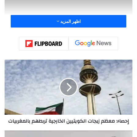
اظهر المزيد
إ
ح
ص
ا
ء
:
م
ع
ظ
إحصاء: معظم زيجات الكويتيين الخارجية تربطهم بالمغربيات
م
ز
ي
م